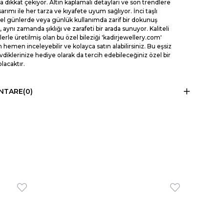
a dikkat çekiyor. Altın kaplamalı detayları ve son trendlere
rımı ile her tarza ve kıyafete uyum sağlıyor. İnci taşlı
özel günlerde veya günlük kullanımda zarif bir dokunuş
 aynı zamanda şıklığı ve zarafeti bir arada sunuyor. Kaliteli
rle üretilmiş olan bu özel bileziği 'kadirjewellery.com'
 hemen inceleyebilir ve kolayca satın alabilirsiniz. Bu eşsiz
evdiklerinize hediye olarak da tercih edebileceğiniz özel bir
lacaktır.
NTARE
(0)