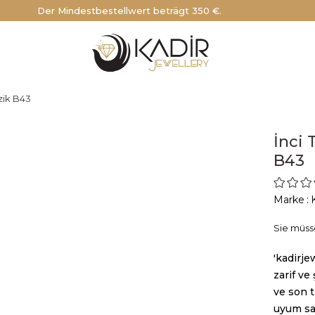
Der Mindestbestellwert beträgt 350 €.
zik B43
İnci 
B43
Marke
:
Sie müss
'kadirje
zarif ve
ve son t
uyum sağ