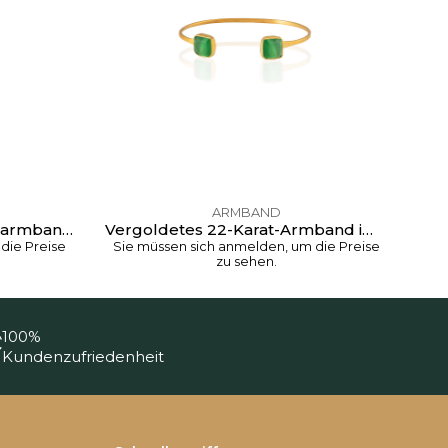
Sie
ARMBAND
Versilbertes Handschellenarmband mit Zirkonsteinen B03
Vergoldetes 22-Karat-Armband im Vintage-Design B07
die Preise
Sie müssen sich anmelden, um die Preise
zu sehen.
100%
Kundenzufriedenheit