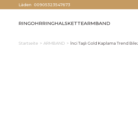
Läden
00905323547673
RING
OHRRING
HALSKETTE
ARMBAND
Startseite
ARMBAND
İnci Taşlı Gold Kaplama Trend Bile