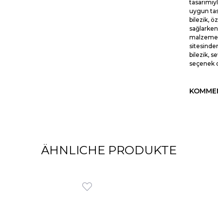
tasarımıyl
uygun tasa
bilezik, 
sağlarken,
malzemele
sitesinden
bilezik, s
seçenek o
KOMME
ÄHNLICHE PRODUKTE