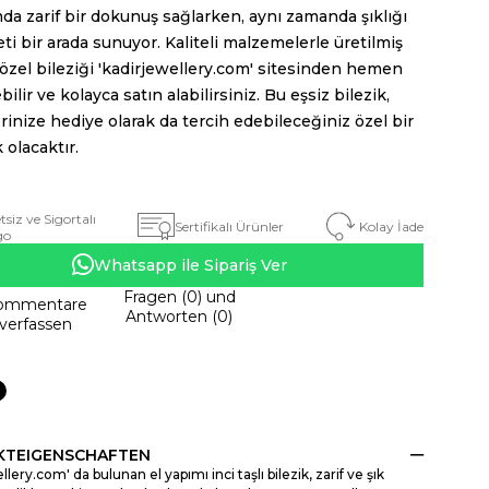
da zarif bir dokunuş sağlarken, aynı zamanda şıklığı
eti bir arada sunuyor. Kaliteli malzemelerle üretilmiş
özel bileziği 'kadirjewellery.com' sitesinden hemen
bilir ve kolayca satın alabilirsiniz. Bu eşsiz bilezik,
rinize hediye olarak da tercih edebileceğiniz özel bir
olacaktır.
tsiz ve Sigortalı
Kolay İade
Sertifikalı Ürünler
go
Whatsapp ile Sipariş Ver
Fragen (0) und
ommentare
Antworten (0)
verfassen
TEIGENSCHAFTEN
llery.com' da bulunan el yapımı inci taşlı bilezik, zarif ve şık