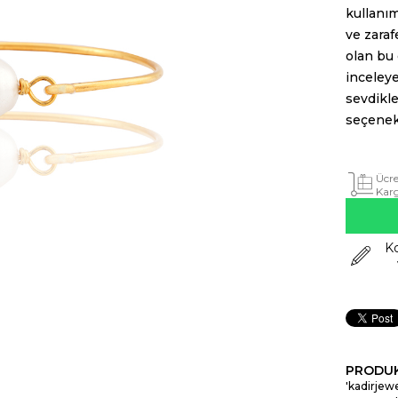
kullanım
ve zaraf
olan bu 
inceleye
sevdikle
seçenek 
Ücre
Kar
K
PRODUK
'kadirjewe