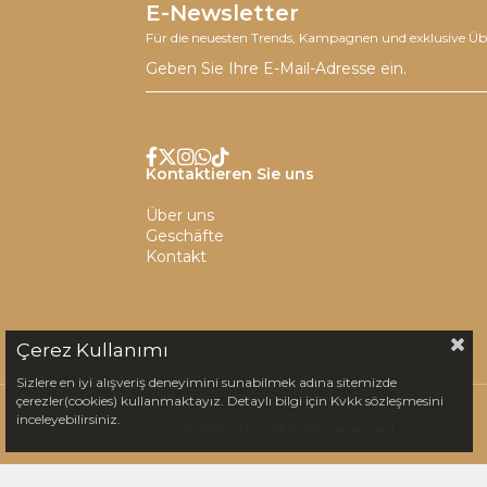
E-Newsletter
Für die neuesten Trends, Kampagnen und exklusive Üb
Kontaktieren Sie uns
Über uns
Geschäfte
Kontakt
Çerez Kullanımı
Sizlere en iyi alışveriş deneyimini sunabilmek adına sitemizde
çerezler(cookies) kullanmaktayız. Detaylı bilgi için Kvkk sözleşmesini
inceleyebilirsiniz.
Copyright© 2024 All rights reserved.