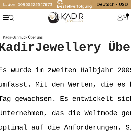
Deutsch - USD
Läden
00905323547673
Bestellverfolgung
0
Kadir-Schmuck Über uns
KadirJewellery Übe
Es wurde im zweiten Halbjahr 200
umfasst. Mit den Werten, die es 
Tag gewachsen. Es entwickelt sic
Unternehmen, das die Weltmode ge
optimal auf die Anforderungen. S